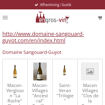
Afhentning i butik
Spring
til
hovedindhold
http://www.domaine-sangouard-
guyot.com/en/index.html
Domaine Sangouard-Guyot
Macon-
Macon-
Saint-
Macon
Vergisso
Villages
Veran
Villages
n "La
"Ancest
"Trilogie
"Clos de
Roche"
ral"
"
la