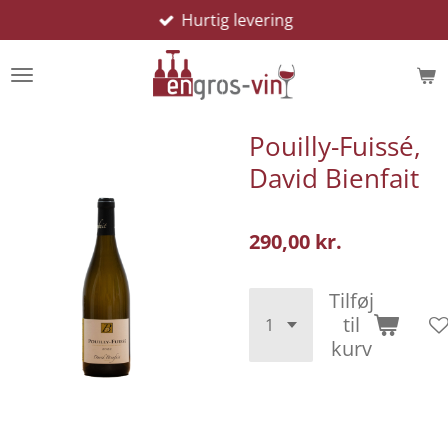
Hurtig levering
Spring
til
hovedindhold
Pouilly-Fuissé,
David Bienfait
290,00 kr.
Tilføj
til
kurv