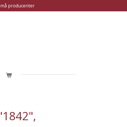
a små producenter
"1842",