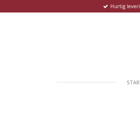
Hurtig lever
Spring
til
hovedindhold
STAR