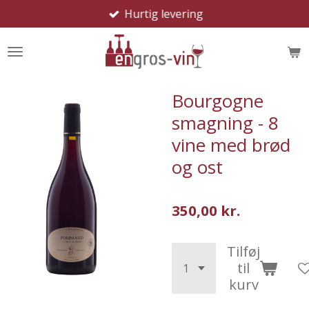
Hurtig levering
Spring
til
hovedindhold
Bourgogne
smagning - 8
vine med brød
og ost
350,00 kr.
Tilføj
til
kurv